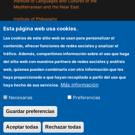
Institute of Languages ​​and Cultures of the
Mediterranean and the Near East
Institute of Philosophy
Esta página web usa cookies.
Institute of Public Policies and Goods
Las cookies de este sitio web se usan para personalizar el
contenido, ofrecer funciones de redes sociales y analizar el
ILLA
tráfico. Además, compartimos información sobre el uso que haga
del sitio web con nuestros partners de redes sociales y análisis
CSIC Electronic Office
web, quienes pueden combinarla con otra información que les
Information for providers
haya proporcionado o que hayan recopilado a partir del uso que
Más información
haya hecho de sus servicios.
Funding entities
Necesarias
Preferencias
Location
Guardar preferencias
©Copyright 2026 Todos los derechos
Aceptar todas
Rechazar todas
Revocar consentimi
reservados