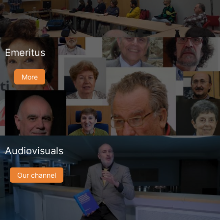
Emeritus
More
Audiovisuals
Our channel