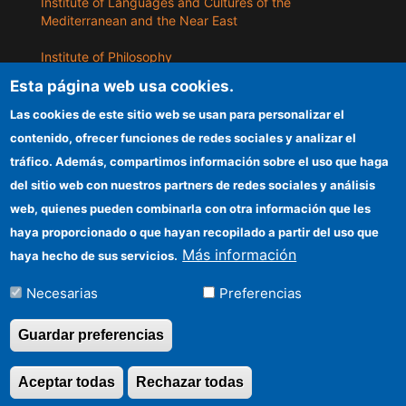
Institute of Languages ​​and Cultures of the
Mediterranean and the Near East
Institute of Philosophy
Esta página web usa cookies.
Institute of Public Policies and Goods
Las cookies de este sitio web se usan para personalizar el
contenido, ofrecer funciones de redes sociales y analizar el
ILLA
tráfico. Además, compartimos información sobre el uso que haga
del sitio web con nuestros partners de redes sociales y análisis
CSIC Electronic Office
web, quienes pueden combinarla con otra información que les
Information for providers
haya proporcionado o que hayan recopilado a partir del uso que
Más información
haya hecho de sus servicios.
Funding entities
Necesarias
Preferencias
Location
Guardar preferencias
©Copyright 2026 Todos los derechos
Aceptar todas
Rechazar todas
Revocar consentimi
reservados