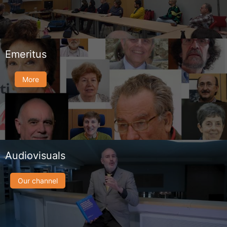
Emeritus
More
Audiovisuals
Our channel