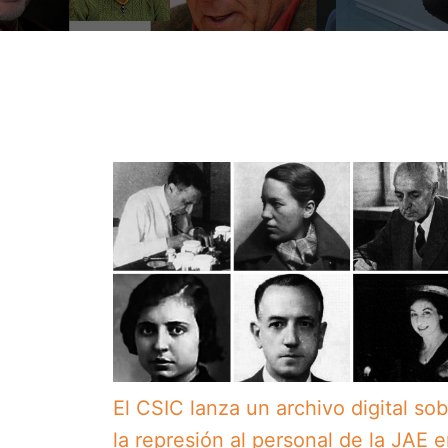
El CSIC lanza un archivo digital so
la represión al personal de la JAE 