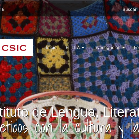
Menu
 18
Buscar
top
right
ILLA
Menu
Inicio
El ILLA
Investigación
Fo
ILLA
tituto de Lengua, Litera
tidos con la cultura y la