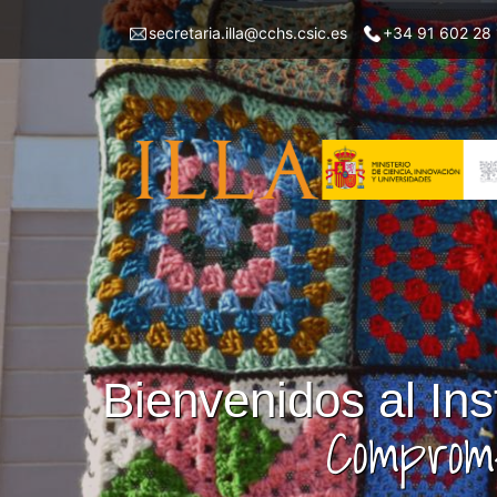
Pasar
Menu
secretaria.illa@cchs.csic.es
+34 91 602 28
al
top
contenido
left
principal
ILLA
Bienvenidos al Ins
Comprome