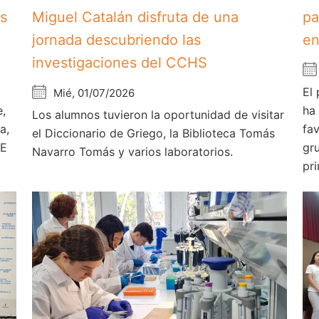
os
Miguel Catalán disfruta de una
pa
jornada descubriendo las
en
investigaciones del CCHS
El
Mié, 01/07/2026
e,
ha
Los alumnos tuvieron la oportunidad de visitar
a,
fa
el Diccionario de Griego, la Biblioteca Tomás
AE
gr
Navarro Tomás y varios laboratorios.
pri