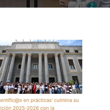
ientífic@s en prácticas’ culmina su
ición 2025-2026 con la