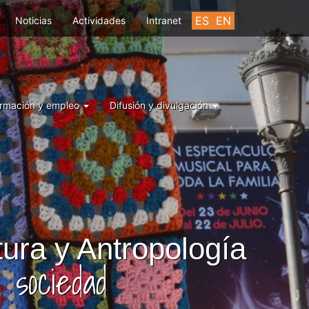
ES
EN
Noticias
Actividades
Intranet
rmación y empleo
Difusión y divulgación
tura y Antropología
 sociedad