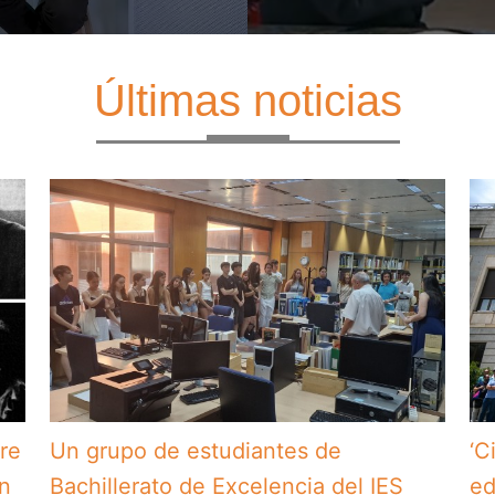
Últimas noticias
bre
Un grupo de estudiantes de
‘C
en
Bachillerato de Excelencia del IES
ed