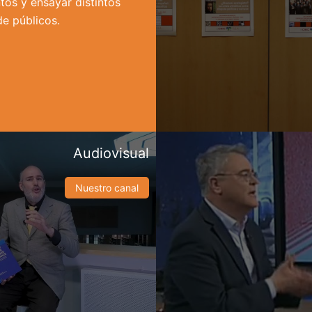
tos y ensayar distintos
de públicos.
Audiovisual
Nuestro canal