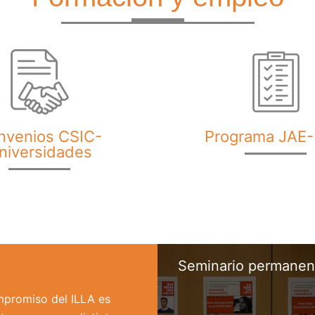
nvenios CSIC-
Programa JAE-
niversidades
Seminario permanent
ompromiso del ILLA es