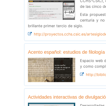
CCHS-CSIC), qu
de las cinco d
Esta propuest
centuria y no
brillante primer tercio de siglo.
http://proyectos.cchs.csic.es/artesiglod
Acento español: estudios de filologí
Espacio web d
y como comple
http://bibl
Actividades interactivas de divulgac
Desarrolladas