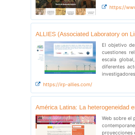
https://ww
ALLIES (Associated Laboratory on Li
El objetivo d
cuestiones re
escala global
diferentes ac
investigadores
https://irp-allies.com/
América Latina: La heterogeneidad e
Web sobre el 
contemporanei
proyecciones e