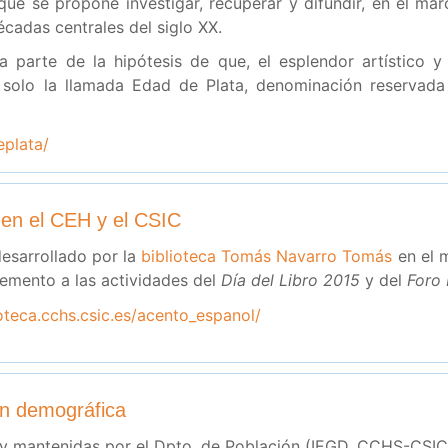
e se propone investigar, recuperar y difundir, en el marco
écadas centrales del siglo XX.
a parte de la hipótesis de que, el esplendor artístico 
 solo la llamada Edad de Plata, denominación reservad
eplata/
a en el CEH y el CSIC
esarrollado por la
biblioteca Tomás Navarro Tomás
en el 
mento a las actividades del
Día del Libro 2015
y del
Foro 
ioteca.cchs.csic.es/acento_espanol/
ión demográfica
 y mantenidas por el Dpto. de Población (IEGD, CCHS-CSIC