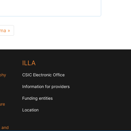
t
ima »
ge
ILLA
aphy
CSIC Electronic Office
Information for providers
Funding entities
ure
Location
n and