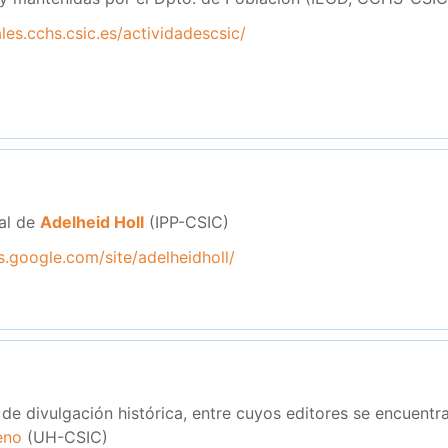
ales.cchs.csic.es/actividadescsic/
al de
Adelheid Holl
(IPP-CSIC)
es.google.com/site/adelheidholl/
l de divulgación histórica, entre cuyos editores se encuent
eno
(UH-CSIC)