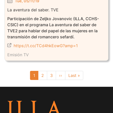
Tue, 05/11/19
La aventura del saber. TVE
Participación de Zeljko Jovanovic (ILLA, CCHS-
CSIC) en el programa La aventura del saber de
TVE2 para hablar del papel de las mujeres en la
transmisión del romancero sefardí.
https://t.co/TCd4hkEowG?amp=1
Emisión TV
Pagination
Current
1
Page
2
Page
3
Next
››
Last
Last »
page
page
page