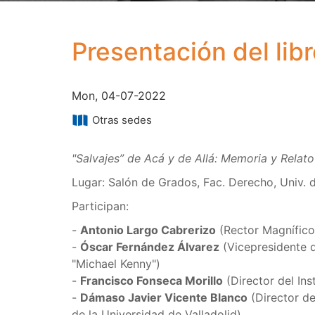
Presentación del lib
Mon, 04-07-2022
Otras sedes
"Salvajes” de Acá y de Allá: Memoria y Rela
Lugar: Salón de Grados, Fac. Derecho, Univ. d
Participan:
-
Antonio Largo Cabrerizo
(Rector Magnífico 
-
Óscar Fernández Álvarez
(Vicepresidente d
"Michael Kenny")
-
Francisco Fonseca Morillo
(Director del Ins
-
Dámaso Javier Vicente Blanco
(Director de
de la Universidad de Valladolid)