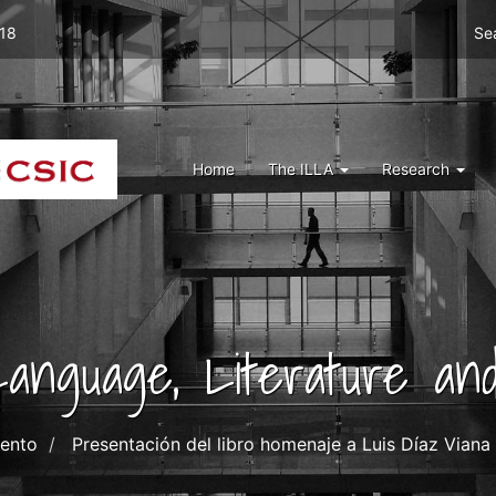
Men
 18
Se
top
right
ILLA
Menu
Home
The ILLA
Research
ILLA
 Language, Literature and
ento
Presentación del libro homenaje a Luis Díaz Viana