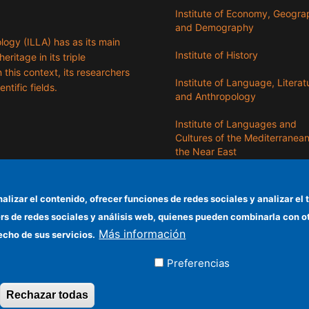
Institute of Economy, Geogr
and Demography
logy (ILLA) has as its main
Institute of History
eritage in its triple
n this context, its researchers
Institute of Language, Literat
entific fields.
and Anthropology
Institute of Languages ​​and
Cultures of the Mediterranea
the Near East
Institute of Philosophy
nalizar el contenido, ofrecer funciones de redes sociales y analizar 
Institute of Public Policies an
ers de redes sociales y análisis web, quienes pueden combinarla con 
Goods
Más información
echo de sus servicios.
Preferencias
ados
Rechazar todas
Revocar consentimiento