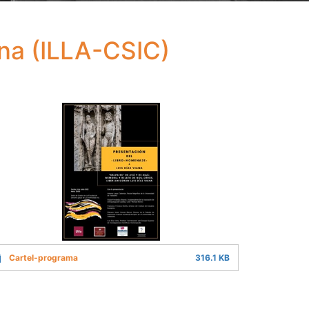
ana (ILLA-CSIC)
Cartel-programa
316.1 KB