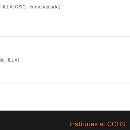
l ILLA-CSIC. Homenajeado)
ía (ILLA)
Institutes at CCHS