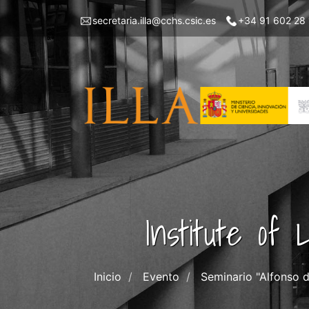
Skip
Menu
secretaria.illa@cchs.csic.es
+34 91 602 28
to
top
main
left
content
ILLA
Institute of
Inicio
Evento
Seminario "Alfonso d