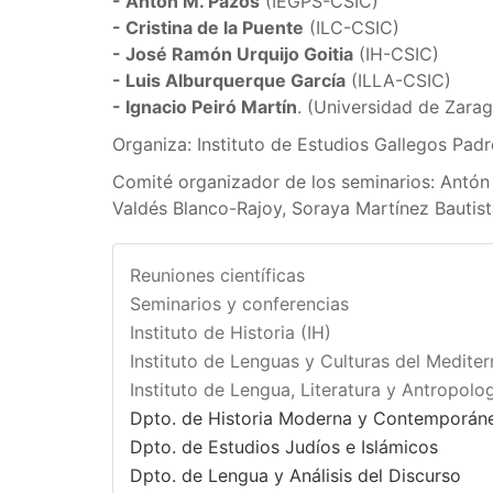
- Antón M. Pazos
(IEGPS-CSIC)
- Cristina de la Puente
(ILC-CSIC)
- José Ramón Urquijo Goitia
(IH-CSIC)
- Luis Alburquerque García
(ILLA-CSIC)
- Ignacio Peiró Martín
. (Universidad de Zara
Organiza: Instituto de Estudios Gallegos Pa
Comité organizador de los seminarios: Antón
Valdés Blanco-Rajoy, Soraya Martínez Bautis
Reuniones científicas
Seminarios y conferencias
Instituto de Historia (IH)
Instituto de Lenguas y Culturas del Medite
Instituto de Lengua, Literatura y Antropolog
Dpto. de Historia Moderna y Contemporán
Dpto. de Estudios Judíos e Islámicos
Dpto. de Lengua y Análisis del Discurso