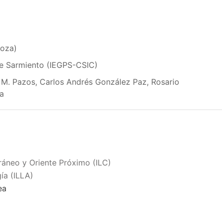
goza)
dre Sarmiento (IEGPS-CSIC)
 M. Pazos, Carlos Andrés González Paz, Rosario
ta
rráneo y Oriente Próximo (ILC)
ía (ILLA)
ea