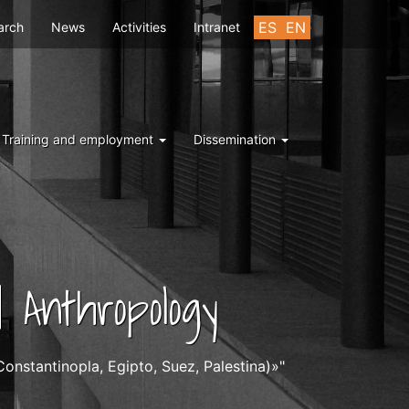
u
ES
EN
arch
News
Activities
Intranet
Training and employment
Dissemination
 Anthropology
onstantinopla, Egipto, Suez, Palestina)»"