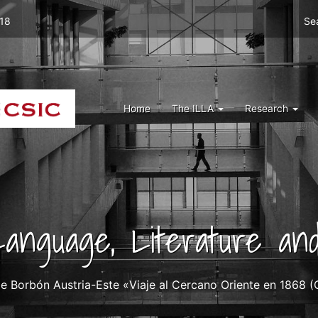
Men
 18
Se
top
right
ILLA
Menu
Home
The ILLA
Research
ILLA
 Language, Literature and
e Borbón Austria-Este «Viaje al Cercano Oriente en 1868 (C