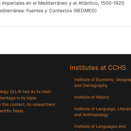
Imperiales en el Mediterráneo y el Atlántico, 1500-1920
editerránea: Fuentes y Contextos (REDMED)
Institutes at CCHS
Institute of Economy, Geogr
and Demography
logy (ILLA) has as its main
Institute of History
eritage in its triple
n this context, its researchers
Institute of Language, Literat
entific fields.
and Anthropology
Institute of Languages ​​and