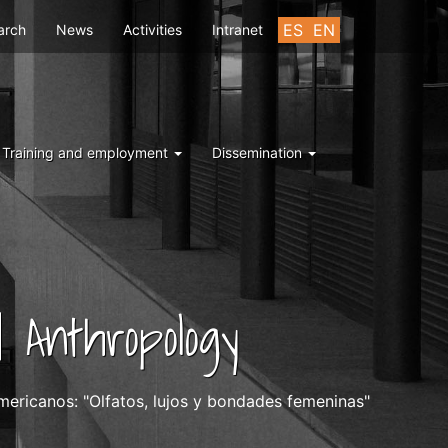
u
ES
EN
arch
News
Activities
Intranet
Training and employment
Dissemination
 Anthropology
s americanos: "Olfatos, lujos y bondades femeninas"