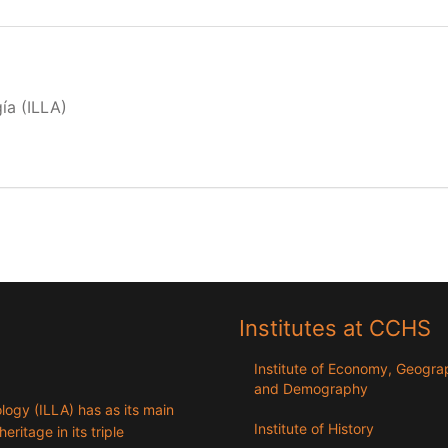
ía (ILLA)
Institutes at CCHS
Institute of Economy, Geogr
and Demography
logy (ILLA) has as its main
Institute of History
eritage in its triple