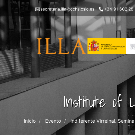
Skip
Menu
secretaria.illa@cchs.csic.es
+34 91 602 28
to
top
main
left
content
ILLA
Institute of
Inicio
Evento
Indiferente Virreinal. Semina