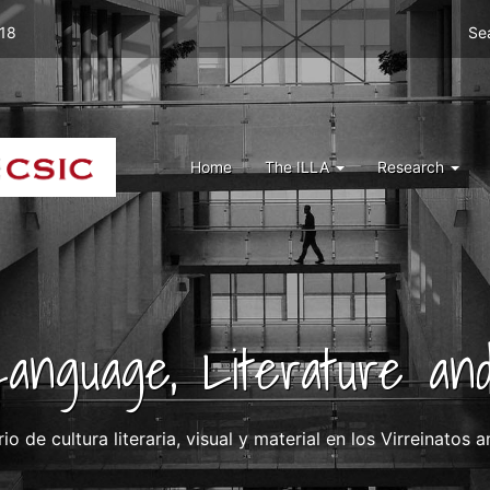
Men
 18
Se
top
right
ILLA
Menu
Home
The ILLA
Research
ILLA
 Language, Literature and
rio de cultura literaria, visual y material en los Virreinato