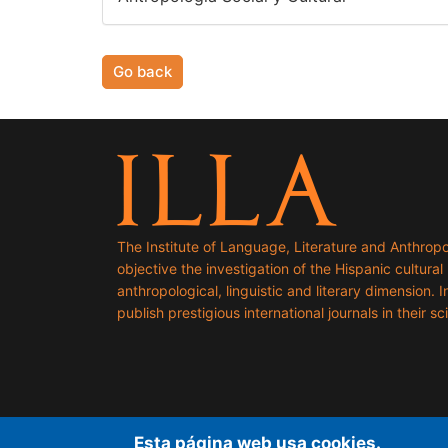
Go back
The Institute of Language, Literature and Anthropo
objective the investigation of the Hispanic cultural h
anthropological, linguistic and literary dimension. I
publish prestigious international journals in their sci
Esta página web usa cookies.