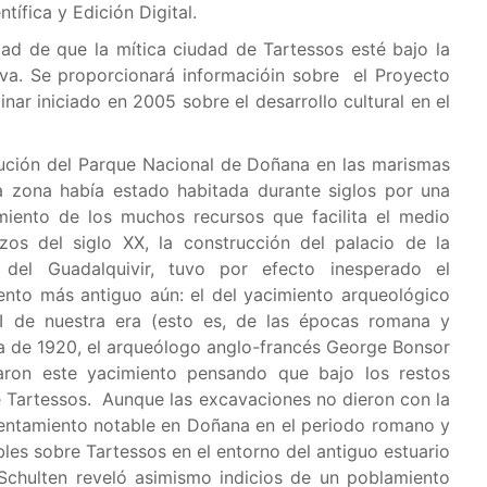
tífica y Edición Digital.
idad de que la mítica ciudad de Tartessos esté bajo la
lva. Se proporcionará informacióin sobre el Proyecto
inar iniciado en 2005 sobre el desarrollo cultural en el
itución del Parque Nacional de Doñana en las marismas
a zona había estado habitada durante siglos por una
ento de los muchos recursos que facilita el medio
os del siglo XX, la construcción del palacio de la
del Guadalquivir, tuvo por efecto inesperado el
ento más antiguo aún: el del yacimiento arqueológico
 VI de nuestra era (esto es, de las épocas romana y
a de 1920, el arqueólogo anglo-francés George Bonsor
varon este yacimiento pensando que bajo los restos
e Tartessos. Aunque las excavaciones no dieron con la
sentamiento notable en Doñana en el periodo romano y
es sobre Tartessos en el entorno del antiguo estuario
Schulten reveló asimismo indicios de un poblamiento