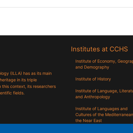
Institutes at CCHS
Institute of Economy, Geogr
and Demography
logy (ILLA) has as its main
Institute of History
eritage in its triple
n this context, its researchers
Institute of Language, Literat
entific fields.
and Anthropology
Institute of Languages ​​and
Cultures of the Mediterranea
the Near East
Institute of Philosophy