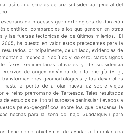
ia, así como señales de una subsidencia general del
eno.
, escenario de procesos geomorfológicos de duración
rés científico, comparables a los que generan en otras
s y las fuerzas tectónicas de los últimos milenios. El
en 2005, ha puesto en valor estos precedentes para la
 resultados: principalmente, de un lado, evidencias de
emontan al menos al Neolítico y, de otro, claros signos
e fases sedimentarias aluviales y de subsidencia
 erosivos de origen oceánico de alta energía (v. g.,
s transformaciones geomorfológicas y los desarrollos
a, hasta el punto de arrojar nueva luz sobre viejos
r el reino prerromano de Tartessos. Tales resultados
 de estudios del litoral suroeste peninsular llevados a
uestos paleo-geográficos sobre los que descansa la
icas hechas para la zona del bajo Guadalquivir para
jos tiene como objetivo el de ayudar a formular una