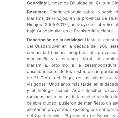
Coordina
: Unidad de Divulgación, Cultura Cien
Resumen
: Charla-coloquio sobre la posibil
Marisma de Hinojos, en la provincia de Hue
Hinojos (2005-2017), un proyecto interdiscipl
bajo Guadalquivir en la Prehistoria reciente.
Descripción de la actividad
: Hasta la const
del Guadalquivir en la década de 1960, est
comunidad humana adaptada al aprovechami
marismeño y el cercano litoral. A comienz
Marismilla, próximo a la desembocadura 
descubrimiento de los restos de un poblami
de El Cerro del Trigo, de los siglos II a
visigoda). Unos años más tarde, en la décad
y el filólogo alemán Adolf Schulten exca
romanos hallarían los de la ciudad perdida d
célebre ciudad, pusieron de manifiesto un a
alentarían proyectos arqueológicos comparabl
del Guadalquivir. El proyecto de Bonsor y 