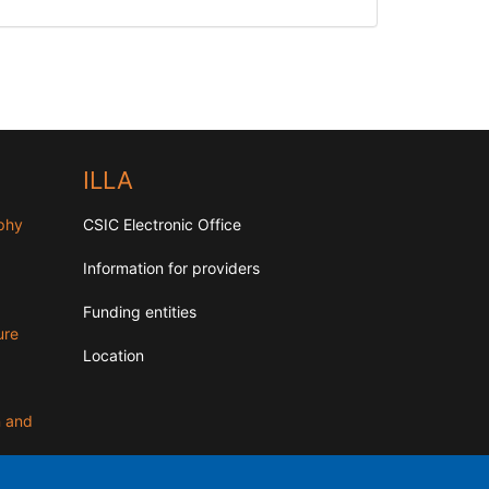
ILLA
aphy
CSIC Electronic Office
Information for providers
Funding entities
ure
Location
n and