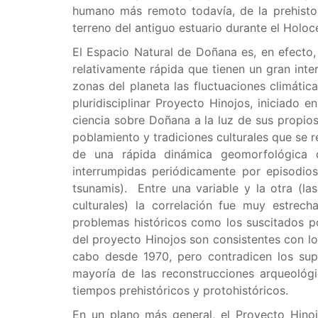
humano más remoto todavía, de la prehistor
terreno del antiguo estuario durante el Holoc
El Espacio Natural de Doñana es, en efecto
relativamente rápida que tienen un gran inte
zonas del planeta las fluctuaciones climática
pluridisciplinar Proyecto Hinojos, iniciado 
ciencia sobre Doñana a la luz de sus propios
poblamiento y tradiciones culturales que se r
de una rápida dinámica geomorfológica d
interrumpidas periódicamente por episodios
tsunamis). Entre una variable y la otra (la
culturales) la correlación fue muy estrech
problemas históricos como los suscitados po
del proyecto Hinojos son consistentes con los
cabo desde 1970, pero contradicen los sup
mayoría de las reconstrucciones arqueológ
tiempos prehistóricos y protohistóricos.
En un plano más general, el Proyecto Hino