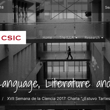
Men
 18
Se
top
right
ILLA
Menu
Home
The ILLA
Research
ILLA
 Language, Literature and
XVII Semana de la Ciencia 2017: Charla "¿Estuvo Tarte