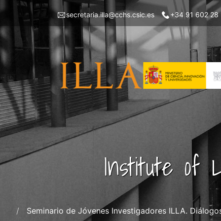
Skip
Menu
secretaria.illa@cchs.csic.es
+34 91 602 28
to
top
main
left
content
ILLA
Institute of
Seminario de Jóvenes Investigadores ILLA. Diálogos 