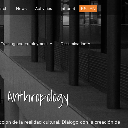
u
ES
EN
arch
News
Activities
Intranet
Training and employment
Dissemination
 Anthropology
ión de la realidad cultural. Diálogo con la creación de