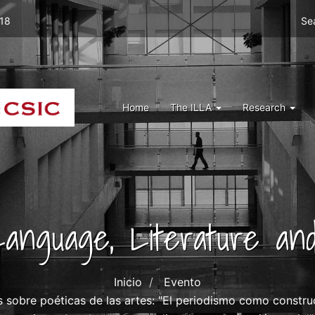
Men
 18
Se
top
right
ILLA
Menu
Home
The ILLA
Research
ILLA
 Language, Literature and
Inicio
Evento
sobre poéticas de las artes: "El periodismo como construcc