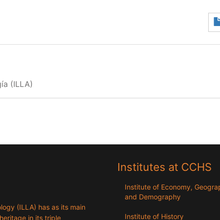
ía (ILLA)
Institutes at CCHS
Institute of Economy, Geogr
and Demography
logy (ILLA) has as its main
Institute of History
eritage in its triple