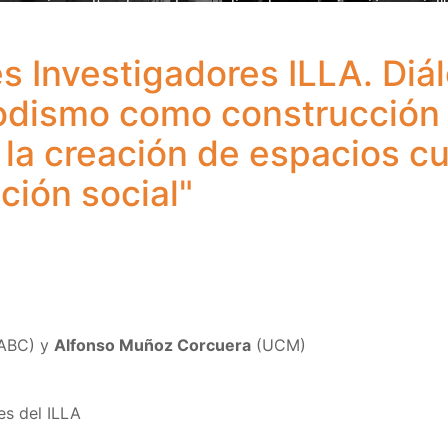
espacios culturales en los medios de comunicación social"
s Investigadores ILLA. Diá
riodismo como construcción 
 la creación de espacios cu
ión social"
 ABC) y
Alfonso Muñoz Corcuera
(UCM)
es del ILLA