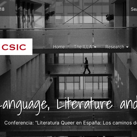
Men
 18
Se
top
right
ILLA
Menu
Home
The ILLA
Research
ILLA
 Language, Literature and
Conferencia: "Literatura Queer en España: Los caminos d