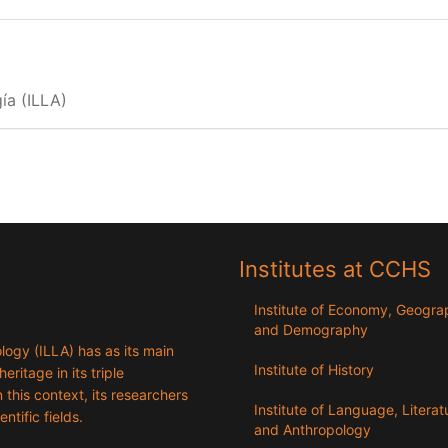
ía (ILLA)
Institutes at CCHS
Institute of Economy, Geogr
and Demography
logy (ILLA) has as its main
Institute of History
eritage in its triple
n this context, its researchers
Institute of Language, Literat
entific fields.
and Anthropology