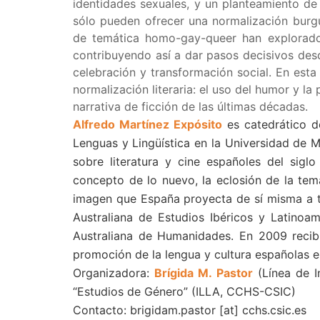
identidades sexuales, y un planteamiento de 
sólo pueden ofrecer una normalización burgue
de temática homo-gay-queer han explorado 
contribuyendo así a dar pasos decisivos desd
celebración y transformación social. En esta
normalización literaria: el uso del humor y la 
narrativa de ficción de las últimas décadas.
Alfredo Martínez Expósito
es catedrático d
Lenguas y Lingüística en la Universidad de 
sobre literatura y cine españoles del sigl
concepto de lo nuevo, la eclosión de la tem
imagen que España proyecta de sí misma a tr
Australiana de Estudios Ibéricos y Latin
Australiana de Humanidades. En 2009 recibi
promoción de la lengua y cultura españolas en
Organizadora:
Brígida M. Pastor
(Línea de I
“Estudios de Género” (ILLA, CCHS-CSIC)
Contacto:
brigidam.pastor
[at]
cchs.csic.es