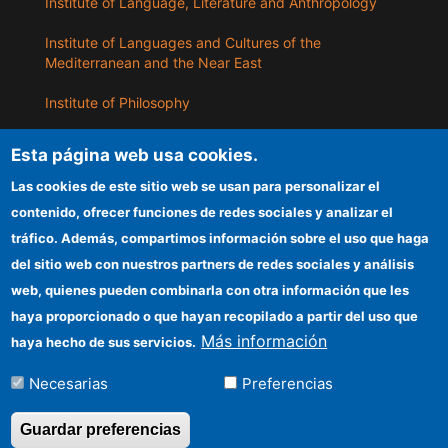
Institute of Language, Literature and Anthropology
Institute of Languages ​​and Cultures of the
Mediterranean and the Near East
Institute of Philosophy
Institute of Public Policies and Goods
Esta página web usa cookies.
Las cookies de este sitio web se usan para personalizar el
ILLA
contenido, ofrecer funciones de redes sociales y analizar el
tráfico. Además, compartimos información sobre el uso que haga
CSIC Electronic Office
del sitio web con nuestros partners de redes sociales y análisis
web, quienes pueden combinarla con otra información que les
Information for providers
haya proporcionado o que hayan recopilado a partir del uso que
Funding entities
Más información
haya hecho de sus servicios.
Location
Necesarias
Preferencias
Guardar preferencias
©Copyright 2026 Todos los derechos