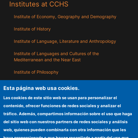
Institutes at CCHS
Institute of Economy, Geography and Demography
Institute of History
Institute of Language, Literature and Anthropology
Institute of Languages ​​and Cultures of the
Mediterranean and the Near East
Institute of Philosophy
Institute of Public Policies and Goods
Esta página web usa cookies.
Las cookies de este sitio web se usan para personalizar el
ILLA
contenido, ofrecer funciones de redes sociales y analizar el
tráfico. Además, compartimos información sobre el uso que haga
CSIC Electronic Office
del sitio web con nuestros partners de redes sociales y análisis
web, quienes pueden combinarla con otra información que les
Information for providers
haya proporcionado o que hayan recopilado a partir del uso que