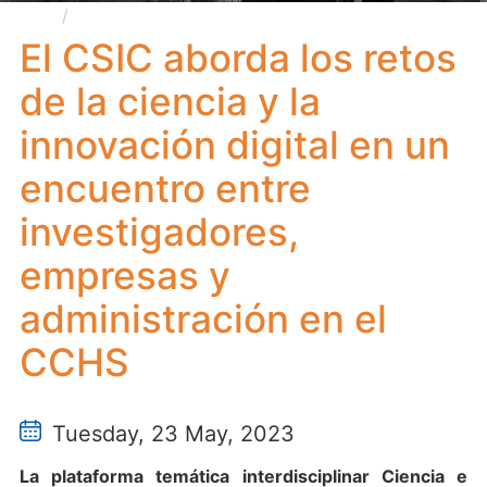
El CSIC aborda los retos de la ciencia y la
innovación digital en un encuentro entre
El CSIC aborda los retos
investigadores, empresas y administración en el CCHS
de la ciencia y la
innovación digital en un
encuentro entre
investigadores,
empresas y
administración en el
CCHS
Tuesday, 23 May, 2023
La plataforma temática interdisciplinar Ciencia e