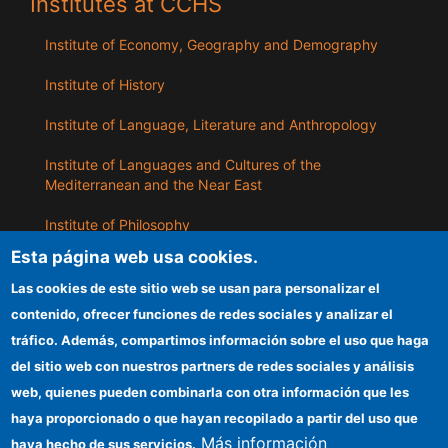
Institutes at CCHS
Institute of Economy, Geography and Demography
Institute of History
Institute of Language, Literature and Anthropology
Institute of Languages ​​and Cultures of the
Mediterranean and the Near East
Institute of Philosophy
Esta página web usa cookies.
Institute of Public Policies and Goods
Las cookies de este sitio web se usan para personalizar el
contenido, ofrecer funciones de redes sociales y analizar el
ILLA
tráfico. Además, compartimos información sobre el uso que haga
del sitio web con nuestros partners de redes sociales y análisis
CSIC Electronic Office
web, quienes pueden combinarla con otra información que les
Information for providers
haya proporcionado o que hayan recopilado a partir del uso que
Más información
haya hecho de sus servicios.