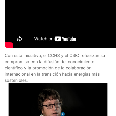
Con esta iniciativa, el CCHS y el CSIC refuerzan su
compromiso con la difusión del conocimiento
científico y la promoción de la colaboración
internacional en la transición hacia energías más
sostenibles.