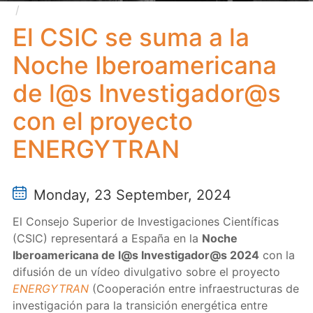
El CSIC se suma a la Noche Iberoamericana de l@s
Investigador@s con el proyecto ENERGYTRAN
El CSIC se suma a la
Noche Iberoamericana
de l@s Investigador@s
con el proyecto
ENERGYTRAN
Monday, 23 September, 2024
El Consejo Superior de Investigaciones Científicas
(CSIC) representará a España en la
Noche
Iberoamericana de l@s Investigador@s 2024
con la
difusión de un vídeo divulgativo sobre el proyecto
ENERGYTRAN
(Cooperación entre infraestructuras de
investigación para la transición energética entre