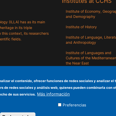
Institutes at CCHS
Institute of Economy, Geogr
and Demography
logy (ILLA) has as its main
Institute of History
eritage in its triple
n this context, its researchers
Institute of Language, Literat
entific fields.
and Anthropology
Institute of Languages ​​and
Cultures of the Mediterranea
the Near East
Institute of Philosophy
nalizar el contenido, ofrecer funciones de redes sociales y analizar 
Institute of Public Policies an
ers de redes sociales y análisis web, quienes pueden combinarla con 
Goods
Más información
echo de sus servicios.
Preferencias
ados