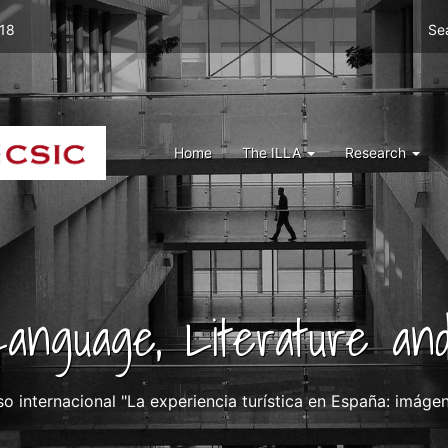
Men
 18
Se
top
right
ILLA
Menu
Home
The ILLA
Research
ILLA
 Language, Literature and
o internacional "La experiencia turística en España: imágen