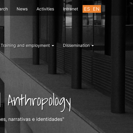
u
ES
EN
arch
News
Activities
Intranet
Training and employment
Dissemination
 Anthropology
es, narrativas e identidades"