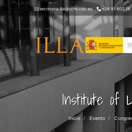
Skip
Menu
secretaria.illa@cchs.csic.es
+34 91 602 28
to
top
main
left
content
ILLA
Institute of
Inicio
Evento
Congres