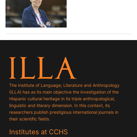
The Institute of Language, Literature and Anthropology
(ILLA) has as its main objective the investigation of the
Hispanic cultural heritage in its triple anthropological,
linguistic and literary dimension. In this context, its
researchers publish prestigious international journals in
their scientific fields.
Institutes at CCHS