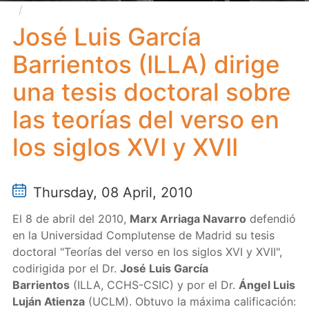
José Luis García Barrientos (ILLA) dirige una tesis
doctoral sobre las teorías del verso en los siglos XVI y
José Luis García
XVII
Barrientos (ILLA) dirige
una tesis doctoral sobre
las teorías del verso en
los siglos XVI y XVII
Thursday, 08 April, 2010
El 8 de abril del 2010,
Marx Arriaga Navarro
defendió
en la Universidad Complutense de Madrid su tesis
doctoral "Teorías del verso en los siglos XVI y XVII",
codirigida por el Dr.
José Luis García
Barrientos
(ILLA, CCHS-CSIC) y por el Dr.
Ángel Luis
Luján Atienza
(UCLM). Obtuvo la máxima calificación: