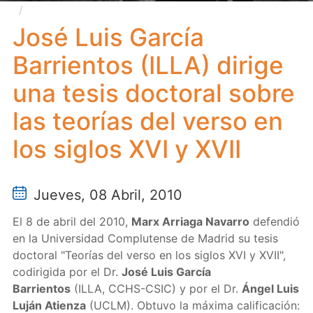
José Luis García Barrientos (ILLA) dirige una tesis
doctoral sobre las teorías del verso en los siglos XVI y
José Luis García
XVII
Barrientos (ILLA) dirige
una tesis doctoral sobre
las teorías del verso en
los siglos XVI y XVII
Jueves, 08 Abril, 2010
El 8 de abril del 2010,
Marx Arriaga Navarro
defendió
en la Universidad Complutense de Madrid su tesis
doctoral "Teorías del verso en los siglos XVI y XVII",
codirigida por el Dr.
José Luis García
Barrientos
(ILLA, CCHS-CSIC) y por el Dr.
Ángel Luis
Luján Atienza
(UCLM). Obtuvo la máxima calificación: