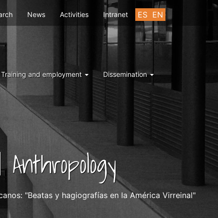
u
ES
EN
arch
News
Activities
Intranet
Training and employment
Dissemination
 Anthropology
ricanos: "Beatas y hagiografías en la América Virreinal"