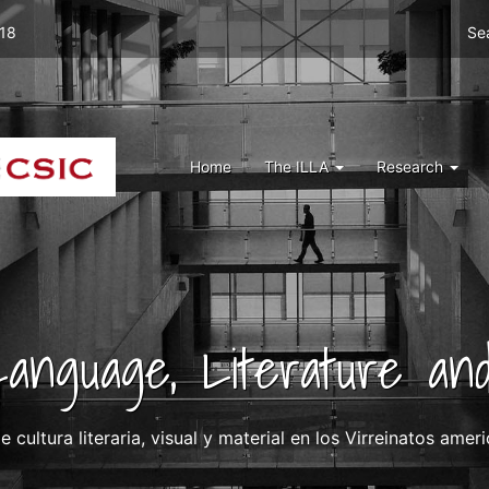
Men
 18
Se
top
right
ILLA
Menu
Home
The ILLA
Research
ILLA
 Language, Literature and
de cultura literaria, visual y material en los Virreinatos ame