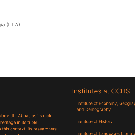
ía (ILLA)
Institutes at CCHS
Institute of Economy, Geogr
and Demography
logy (ILLA) has as its main
Institute of History
eritage in its triple
n this context, its researchers
Institute of Language, Literat