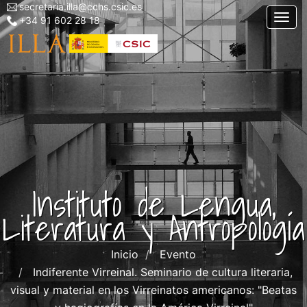
secretaria.illa@cchs.csic.es
Menu
Pasar
Togg
+34 91 602 28 18
top
al
left
contenido
ILLA
principal
Instituto de Lengua,
Literatura y Antropología
Inicio
Evento
Indiferente Virreinal. Seminario de cultura literaria,
visual y material en los Virreinatos americanos: "Beatas