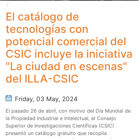
El catálogo de tecnologías con potencial comercial
del CSIC incluye la iniciativa "La ciudad en escenas"
El catálogo de
del ILLA-CSIC
tecnologías con
potencial comercial del
CSIC incluye la iniciativa
"La ciudad en escenas"
del ILLA-CSIC
Friday, 03 May, 2024
El pasado 26 de abril, con motivo del Dí­a Mundial de
la Propiedad Industrial e Intelectual, el Consejo
Superior de Investigaciones Científicas (CSIC)
presentó un catálogo gratuito que recopila