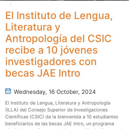
El Instituto de Lengua, Literatura y Antropología
del CSIC recibe a 10 jóvenes investigadores con becas
El Instituto de Lengua,
JAE Intro
Literatura y
Antropología del CSIC
recibe a 10 jóvenes
investigadores con
becas JAE Intro
Wednesday, 16 October, 2024
El Instituto de Lengua, Literatura y Antropología
(ILLA) del Consejo Superior de Investigaciones
Científicas (CSIC) da la bienvenida a 10 estudiantes
beneficiarios de las becas JAE Intro, un programa