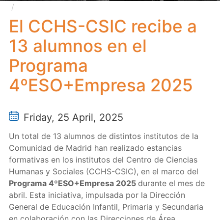
El CCHS-CSIC recibe a 13 alumnos en el Programa
4ºESO+Empresa 2025
El CCHS-CSIC recibe a
13 alumnos en el
Programa
4ºESO+Empresa 2025
Friday, 25 April, 2025
Un total de 13 alumnos de distintos institutos de la
Comunidad de Madrid han realizado estancias
formativas en los institutos del Centro de Ciencias
Humanas y Sociales (CCHS-CSIC), en el marco del
Programa 4ºESO+Empresa 2025
durante el mes de
abril. Esta iniciativa, impulsada por la Dirección
General de Educación Infantil, Primaria y Secundaria
en colaboración con las Direcciones de Área