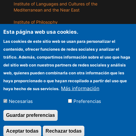
Institute of Languages ​​and Cultures of the
Mediterranean and the Near East
Institute of Philosophy
Esta página web usa cookies.
Institute of Public Policies and Goods
Las cookies de este sitio web se usan para personalizar el
contenido, ofrecer funciones de redes sociales y analizar el
ILLA
tráfico. Además, compartimos información sobre el uso que haga
del sitio web con nuestros partners de redes sociales y análisis
CSIC Electronic Office
web, quienes pueden combinarla con otra información que les
Information for providers
haya proporcionado o que hayan recopilado a partir del uso que
Más información
haya hecho de sus servicios.
Funding entities
Necesarias
Preferencias
Location
Guardar preferencias
©Copyright 2026 Todos los derechos
Aceptar todas
Rechazar todas
Revocar consentimi
reservados