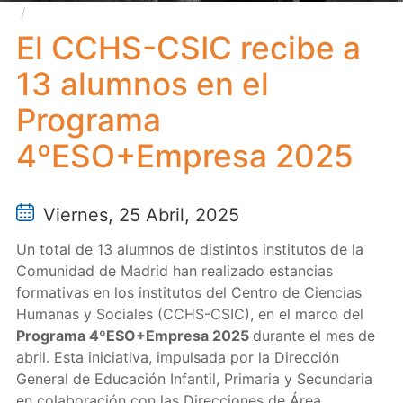
El CCHS-CSIC recibe a 13 alumnos en el Programa
4ºESO+Empresa 2025
El CCHS-CSIC recibe a
13 alumnos en el
Programa
4ºESO+Empresa 2025
Viernes, 25 Abril, 2025
Un total de 13 alumnos de distintos institutos de la
Comunidad de Madrid han realizado estancias
formativas en los institutos del Centro de Ciencias
Humanas y Sociales (CCHS-CSIC), en el marco del
Programa 4ºESO+Empresa 2025
durante el mes de
abril. Esta iniciativa, impulsada por la Dirección
General de Educación Infantil, Primaria y Secundaria
en colaboración con las Direcciones de Área