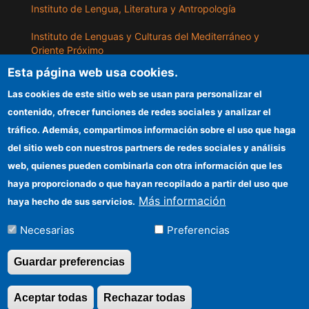
Instituto de Lengua, Literatura y Antropología
Instituto de Lenguas y Culturas del Mediterráneo y
Oriente Próximo
Esta página web usa cookies.
Instituto de Políticas y Bienes Públicos
Las cookies de este sitio web se usan para personalizar el
contenido, ofrecer funciones de redes sociales y analizar el
ILLA
tráfico. Además, compartimos información sobre el uso que haga
del sitio web con nuestros partners de redes sociales y análisis
Sede electrónica CSIC
web, quienes pueden combinarla con otra información que les
Información para proveedores
haya proporcionado o que hayan recopilado a partir del uso que
Más información
haya hecho de sus servicios.
Organismos financiadores
Necesarias
Preferencias
Cómo llegar
Guardar preferencias
©Copyright 2026 Todos los derechos
Aceptar todas
Rechazar todas
Revocar consentimi
reservados