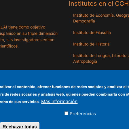
Institutos en el CC
Instituto de Economía, Geogra
Demografía
ILLA) tiene como objetivo
Instituto de Filosofía
hispánico en su triple dimensión
exto, sus investigadores editan
Instituto de Historia
ientíficos.
Instituto de Lengua, Literatur
Antropología
Instituto de Lenguas y Cultur
del Mediterráneo y Oriente
Próximo
nalizar el contenido, ofrecer funciones de redes sociales y analizar 
ers de redes sociales y análisis web, quienes pueden combinarla con 
Instituto de Políticas y Bienes
Más información
Públicos
echo de sus servicios.
Preferencias
ados
Rechazar todas
Revocar consentimiento