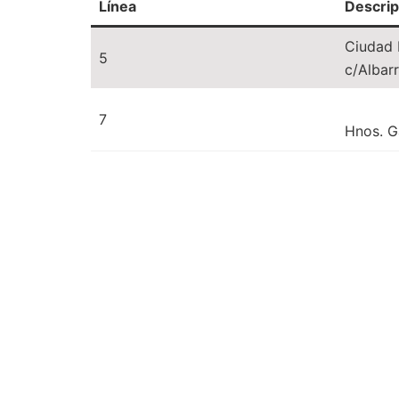
Línea
Descrip
Ciudad L
5
c/Albar
7
Hnos. G