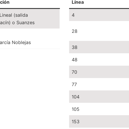
ción
Línea
ineal (salida
4
racín) o Suanzes
28
arcía Noblejas
38
48
70
77
104
105
153