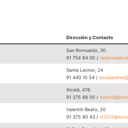
Dirección y Contacto
San Romualdo, 30
91 754 84 00 /
reservasalca
Santa Leonor, 24
91 440 10 54 /
alcalasuites
Alcalá, 476
91 375 68 00 /
madrid@hote
Valentín Beato, 20
91 375 90 43 /
H3312@acco