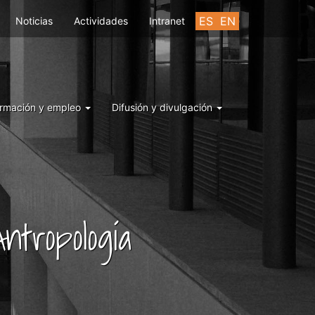
ES
EN
Noticias
Actividades
Intranet
rmación y empleo
Difusión y divulgación
ntropología