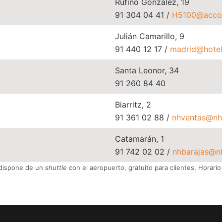
Rufino González, 19
91 304 04 41 /
H5100@acco
Julián Camarillo, 9
91 440 12 17 /
madrid@hotelj
Santa Leonor, 34
91 260 84 40
Biarritz, 2
91 361 02 88 /
nhventas@nh
Catamarán, 1
91 742 02 02 /
nhbarajas@n
dispone de un
shuttle
con el aeropuerto, gratuito para clientes, Horario