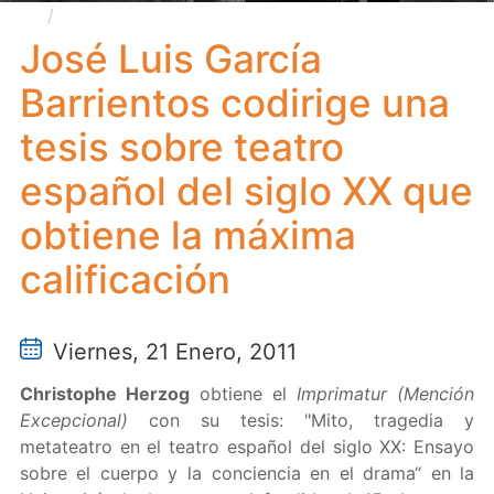
José Luis García Barrientos codirige una tesis
sobre teatro español del siglo XX que obtiene la
José Luis García
máxima calificación
Barrientos codirige una
tesis sobre teatro
español del siglo XX que
obtiene la máxima
calificación
Viernes, 21 Enero, 2011
Christophe Herzog
obtiene el
Imprimatur (Mención
Excepcional)
con su tesis: "Mito, tragedia y
metateatro en el teatro español del siglo XX: Ensayo
sobre el cuerpo y la conciencia en el drama“ en la