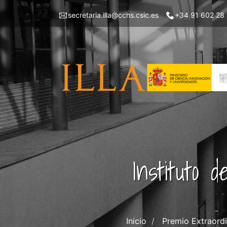
Pasar
Menu
secretaria.illa@cchs.csic.es
+34 91 602 28
al
top
contenido
left
principal
ILLA
Instituto 
Inicio
Premio Extraordi