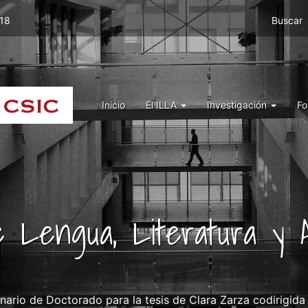
Menu
 18
Buscar
top
right
ILLA
Menu
Inicio
El ILLA
Investigación
Fo
ILLA
de Lengua, Literatura y A
nario de Doctorado para la tesis de Clara Zarza codirigida