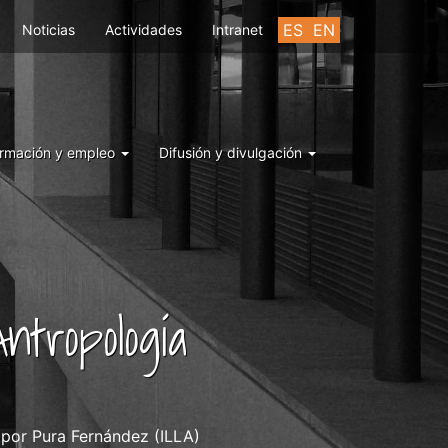
ES
EN
Noticias
Actividades
Intranet
rmación y empleo
Difusión y divulgación
ntropología
 por Pura Fernández (ILLA)