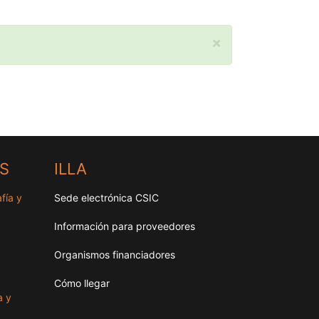
×
HS
ILLA
fía y
Sede electrónica CSIC
Información para proveedores
Organismos financiadores
Cómo llegar
a y