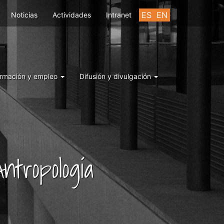
ES
EN
Noticias
Actividades
Intranet
rmación y empleo
Difusión y divulgación
ntropología