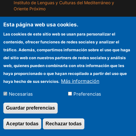
Instituto de Lenguas y Culturas del Mediterráneo y
Oriente Próximo
Instituto de Políticas y Bienes Públicos
Esta página web usa cookies.
Las cookies de este sitio web se usan para personalizar el
ILLA
contenido, ofrecer funciones de redes sociales y analizar el
tráfico. Además, compartimos información sobre el uso que haga
Sede electrónica CSIC
del sitio web con nuestros partners de redes sociales y análisis
web, quienes pueden combinarla con otra información que les
Información para proveedores
haya proporcionado o que hayan recopilado a partir del uso que
Organismos financiadores
Más información
haya hecho de sus servicios.
Cómo llegar
Necesarias
Preferencias
Guardar preferencias
©Copyright 2026 Todos los derechos
Aceptar todas
Rechazar todas
Revocar consentimi
reservados