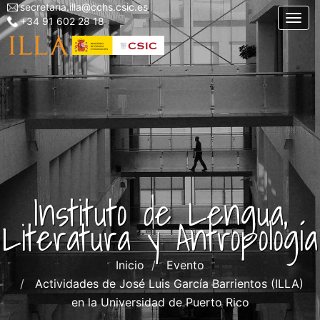
secretaria.illa@cchs.csic.es
Menu
Pasar
Togg
+34 91 602 28 18
top
al
left
contenido
ILLA
principal
Instituto de Lengua,
Literatura y Antropología
Inicio
Evento
Actividades de José Luis García Barrientos (ILLA)
en la Universidad de Puerto Rico