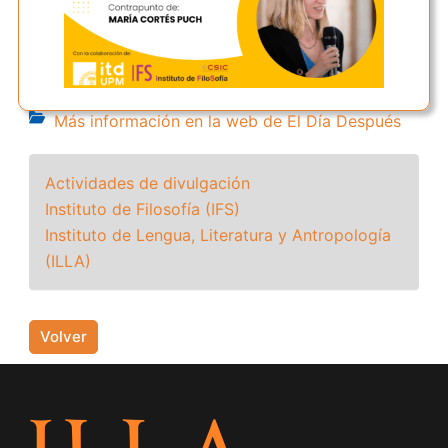
Más información en la web de El Día Después
Actividades de divulgación
Instituto de Filosofía (IFS)
Instituto de Lengua, Literatura y Antropología
(ILLA)
Volver