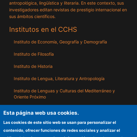
antropológica, lingüística y literaria. En este contexto, sus
investigadores editan revistas de prestigio internacional en
sus ámbitos científicos.
Institutos en el CCHS
Instituto de Economía, Geografía y Demografía
Instituto de Filosofía
Instituto de Historia
Instituto de Lengua, Literatura y Antropología
Instituto de Lenguas y Culturas del Mediterráneo y
Oriente Próximo
Instituto de Políticas y Bienes Públicos
Esta página web usa cookies.
Las cookies de este sitio web se usan para personalizar el
ILLA
contenido, ofrecer funciones de redes sociales y analizar el