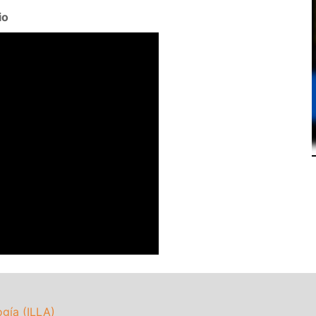
io
ogía (ILLA)