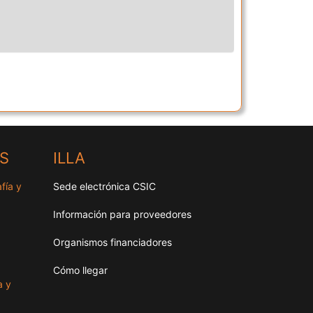
HS
ILLA
fía y
Sede electrónica CSIC
Información para proveedores
Organismos financiadores
Cómo llegar
a y