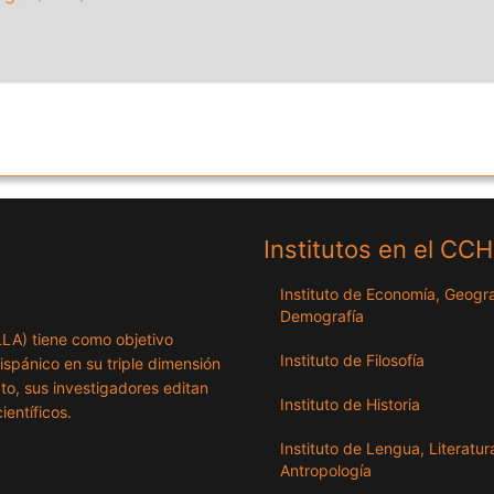
Institutos en el CC
Instituto de Economía, Geogra
Demografía
ILLA) tiene como objetivo
Instituto de Filosofía
hispánico en su triple dimensión
exto, sus investigadores editan
Instituto de Historia
ientíficos.
Instituto de Lengua, Literatur
Antropología