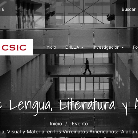
Menu
 18
Buscar
top
right
ILLA
Menu
Inicio
El ILLA
Investigación
Fo
ILLA
de Lengua, Literatura y A
Inicio
Evento
aria, Visual y Material en los Virreinatos Americanos: "Ala