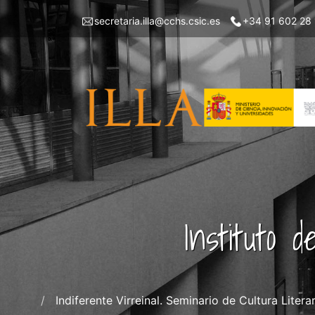
Pasar
Menu
secretaria.illa@cchs.csic.es
+34 91 602 28
al
top
contenido
left
principal
ILLA
Instituto 
Indiferente Virreinal. Seminario de Cultura Liter