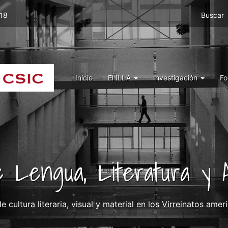
Menu
 18
Buscar
top
right
ILLA
Menu
Inicio
El ILLA
Investigación
Fo
ILLA
de Lengua, Literatura y A
de cultura literaria, visual y material en los Virreinatos amer