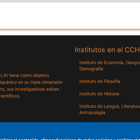
Institutos en el CC
Instituto de Economía, Geogra
Demografía
ILLA) tiene como objetivo
Instituto de Filosofía
hispánico en su triple dimensión
exto, sus investigadores editan
Instituto de Historia
ientíficos.
Instituto de Lengua, Literatur
Antropología
Instituto de Lenguas y Cultur
del Mediterráneo y Oriente
Próximo