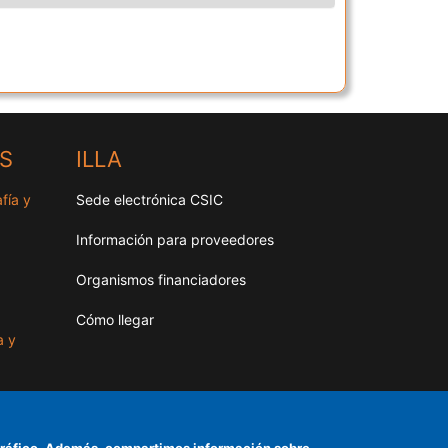
HS
ILLA
fía y
Sede electrónica CSIC
Información para proveedores
Organismos financiadores
Cómo llegar
a y
as