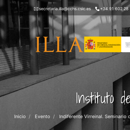
Pasar
Menu
secretaria.illa@cchs.csic.es
+34 91 602 28
al
top
contenido
left
principal
ILLA
Instituto 
Inicio
Evento
Indiferente Virreinal. Seminario 