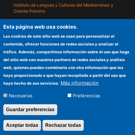
Instituto de Lenguas y Culturas del Mediterráneo y
Oriente Próximo
Instituto de Políticas y Bienes Públicos
Esta página web usa cookies.
Las cookies de este sitio web se usan para personalizar el
ILLA
contenido, ofrecer funciones de redes sociales y analizar el
tráfico. Además, compartimos información sobre el uso que haga
Sede electrónica CSIC
del sitio web con nuestros partners de redes sociales y análisis
web, quienes pueden combinarla con otra información que les
Información para proveedores
haya proporcionado o que hayan recopilado a partir del uso que
Organismos financiadores
Más información
haya hecho de sus servicios.
Cómo llegar
Necesarias
Preferencias
Guardar preferencias
©Copyright 2026 Todos los derechos
Aceptar todas
Rechazar todas
Revocar consentimi
reservados