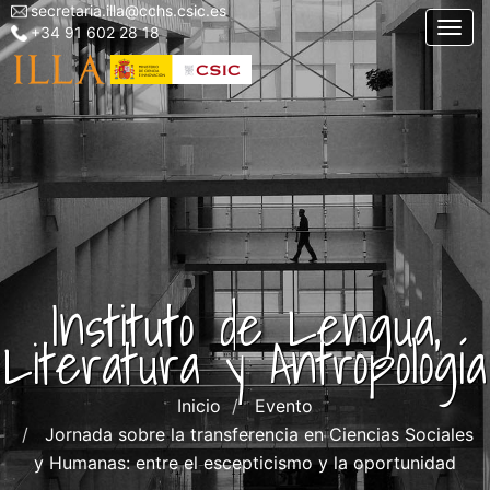
secretaria.illa@cchs.csic.es
Menu
Pasar
Togg
+34 91 602 28 18
top
al
left
contenido
ILLA
principal
Instituto de Lengua,
Literatura y Antropología
Inicio
Evento
Jornada sobre la transferencia en Ciencias Sociales
y Humanas: entre el escepticismo y la oportunidad