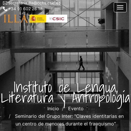
secretaria.illa@cchs.csic.es
Menu
Pasar
Togg
+34 91 602 28 18
top
al
left
contenido
ILLA
principal
Instituto de Lengua,
Literatura y Antropología
Inicio
Evento
Seminario del Grupo Inter: "Claves identitarias en
un centro de menores durante el franquismo"