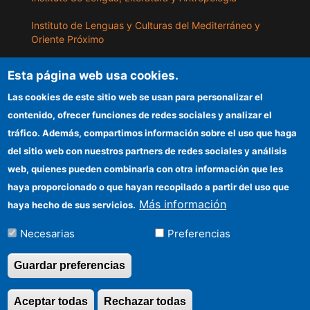
Instituto de Lenguas y Culturas del Mediterráneo y
Oriente Próximo
Instituto de Políticas y Bienes Públicos
Esta página web usa cookies.
Las cookies de este sitio web se usan para personalizar el
ILLA
contenido, ofrecer funciones de redes sociales y analizar el
tráfico. Además, compartimos información sobre el uso que haga
Sede electrónica CSIC
del sitio web con nuestros partners de redes sociales y análisis
web, quienes pueden combinarla con otra información que les
Información para proveedores
haya proporcionado o que hayan recopilado a partir del uso que
Organismos financiadores
Más información
haya hecho de sus servicios.
Cómo llegar
Necesarias
Preferencias
Guardar preferencias
©Copyright 2026 Todos los derechos
Aceptar todas
Rechazar todas
Revocar consentimi
reservados