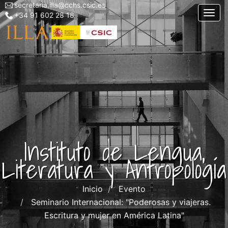
secretaria.illa@cchs.csic.es
Menu
Pasar
Togg
+34 91 602 28 18
top
al
left
contenido
ILLA
principal
Instituto de Lengua,
Literatura y Antropología
Inicio
Evento
Seminario Internacional: "Poderosas y viajeras.
Escritura y mujer en América Latina"