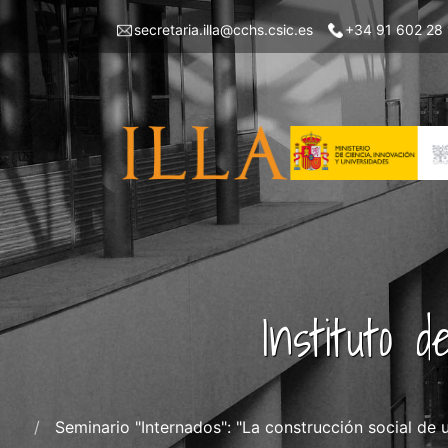
Pasar
Menu
secretaria.illa@cchs.csic.es
+34 91 602 28
al
top
contenido
left
principal
ILLA
Instituto 
Seminario "Internados": "La construcción social de