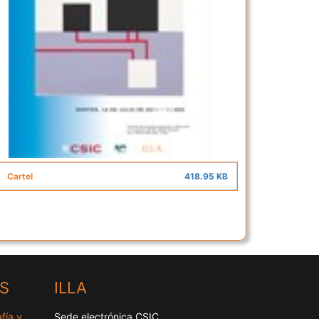
Cartel
418.95 KB
HS
ILLA
fía y
Sede electrónica CSIC