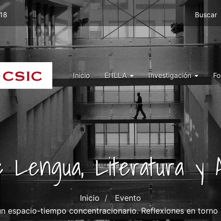
Menu
 18
Buscar
top
right
ILLA
Menu
Inicio
El ILLA
Investigación
Fo
ILLA
de Lengua, Literatura y A
Inicio
Evento
 un espacio-tiempo concentracionario. Reflexiones en torno