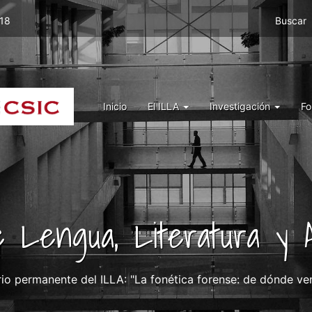
Menu
 18
Buscar
top
right
ILLA
Menu
Inicio
El ILLA
Investigación
Fo
ILLA
de Lengua, Literatura y A
io permanente del ILLA: "La fonética forense: de dónde v