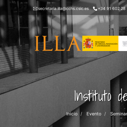
Pasar
Menu
secretaria.illa@cchs.csic.es
+34 91 602 28
al
top
contenido
left
principal
ILLA
Instituto 
Inicio
Evento
Seminar