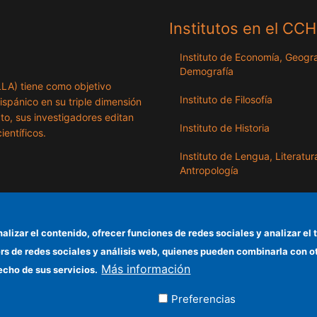
Institutos en el CC
Instituto de Economía, Geogra
Demografía
ILLA) tiene como objetivo
Instituto de Filosofía
hispánico en su triple dimensión
exto, sus investigadores editan
Instituto de Historia
ientíficos.
Instituto de Lengua, Literatur
Antropología
Instituto de Lenguas y Cultur
del Mediterráneo y Oriente
Próximo
nalizar el contenido, ofrecer funciones de redes sociales y analizar 
ers de redes sociales y análisis web, quienes pueden combinarla con 
Instituto de Políticas y Bienes
Más información
Públicos
echo de sus servicios.
Preferencias