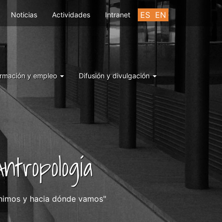
ES
EN
Noticias
Actividades
Intranet
rmación y empleo
Difusión y divulgación
ntropología
enimos y hacia dónde vamos"