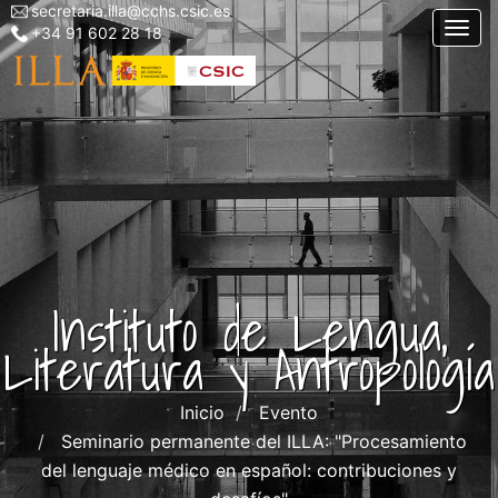
secretaria.illa@cchs.csic.es
Menu
Pasar
Togg
+34 91 602 28 18
top
al
left
contenido
ILLA
principal
Instituto de Lengua,
Literatura y Antropología
Inicio
Evento
Seminario permanente del ILLA: "Procesamiento
del lenguaje médico en español: contribuciones y