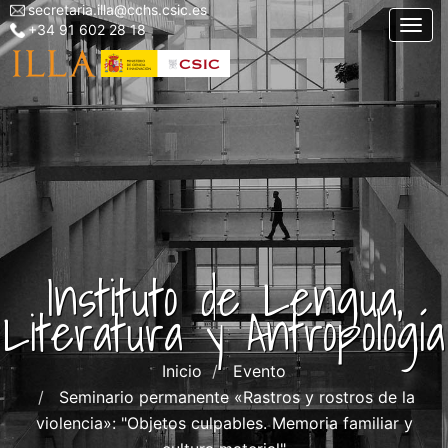
secretaria.illa@cchs.csic.es
Menu
Pasar
Togg
+34 91 602 28 18
top
al
left
contenido
ILLA
principal
Instituto de Lengua,
Literatura y Antropología
Inicio
Evento
Seminario permanente «Rastros y rostros de la
violencia»: "Objetos culpables. Memoria familiar y