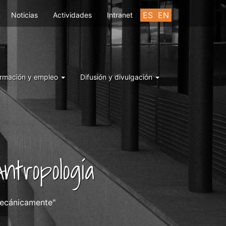
ES
EN
Noticias
Actividades
Intranet
rmación y empleo
Difusión y divulgación
ntropología
mecánicamente"