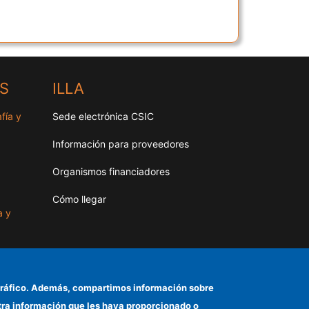
HS
ILLA
fía y
Sede electrónica CSIC
Información para proveedores
Organismos financiadores
Cómo llegar
a y
as
el tráfico. Además, compartimos información sobre
otra información que les haya proporcionado o