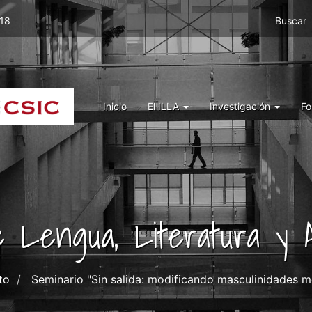
Menu
 18
Buscar
top
right
ILLA
Menu
Inicio
El ILLA
Investigación
Fo
ILLA
de Lengua, Literatura y A
to
Seminario "Sin salida: modificando masculinidades 