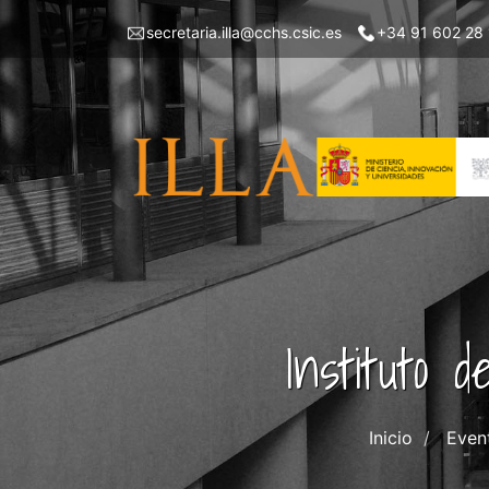
Pasar
Menu
secretaria.illa@cchs.csic.es
+34 91 602 28
al
top
contenido
left
principal
ILLA
Instituto 
Inicio
Even