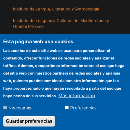
Instituto de Lengua, Literatura y Antropología
Instituto de Lenguas y Culturas del Mediterráneo y
Oriente Próximo
Instituto de Políticas y Bienes Públicos
Esta página web usa cookies.
Las cookies de este sitio web se usan para personalizar el
ILLA
contenido, ofrecer funciones de redes sociales y analizar el
tráfico. Además, compartimos información sobre el uso que haga
Sede electrónica CSIC
del sitio web con nuestros partners de redes sociales y análisis
web, quienes pueden combinarla con otra información que les
Información para proveedores
haya proporcionado o que hayan recopilado a partir del uso que
Organismos financiadores
Más información
haya hecho de sus servicios.
Cómo llegar
Necesarias
Preferencias
Guardar preferencias