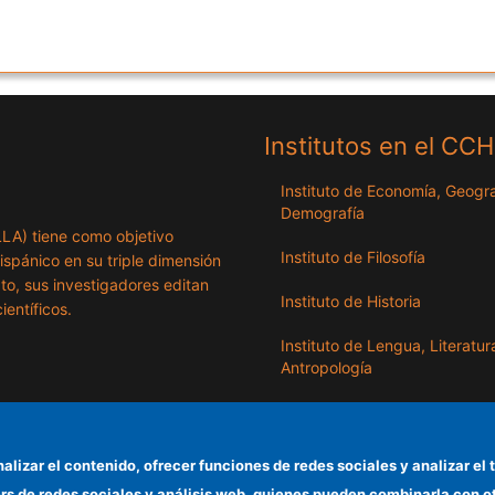
Institutos en el CC
Instituto de Economía, Geogra
Demografía
ILLA) tiene como objetivo
Instituto de Filosofía
hispánico en su triple dimensión
exto, sus investigadores editan
Instituto de Historia
ientíficos.
Instituto de Lengua, Literatur
Antropología
Instituto de Lenguas y Cultur
del Mediterráneo y Oriente
Próximo
nalizar el contenido, ofrecer funciones de redes sociales y analizar 
ers de redes sociales y análisis web, quienes pueden combinarla con 