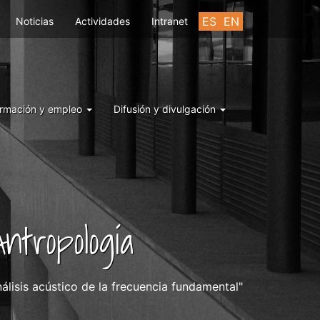
ES
EN
Noticias
Actividades
Intranet
rmación y empleo
Difusión y divulgación
ntropología
álisis acústico de la frecuencia fundamental"