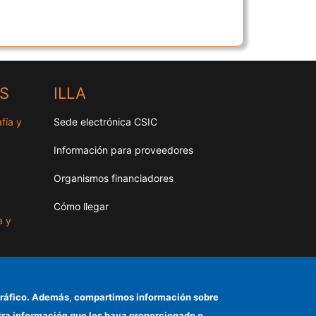
HS
ILLA
fía y
Sede electrónica CSIC
Información para proveedores
Organismos financiadores
Cómo llegar
a y
as
el tráfico. Además, compartimos información sobre
otra información que les haya proporcionado o