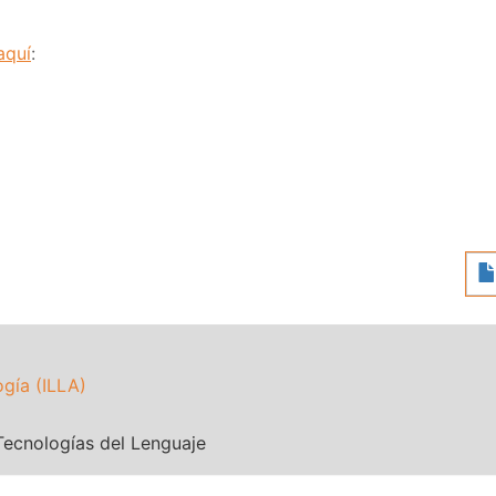
aquí
:
ogía (ILLA)
Tecnologías del Lenguaje