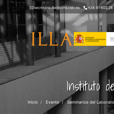
Pasar
Menu
secretaria.illa@cchs.csic.es
+34 91 602 28
al
top
contenido
left
principal
ILLA
Instituto 
Inicio
Evento
Seminarios del Laborator