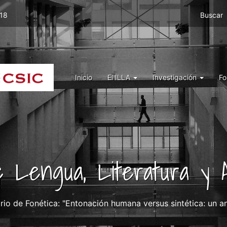
Menu
 18
Buscar
top
right
ILLA
Menu
Inicio
El ILLA
Investigación
Fo
ILLA
de Lengua, Literatura y A
io de Fonética: "Entonación humana versus sintética: un an