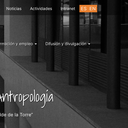
ES
EN
Noticias
Actividades
Intranet
rmación y empleo
Difusión y divulgación
ntropología
lde de la Torre”