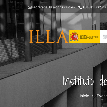
Pasar
Menu
secretaria.illa@cchs.csic.es
+34 91 602 28
al
top
contenido
left
principal
ILLA
Instituto 
Inicio
Even