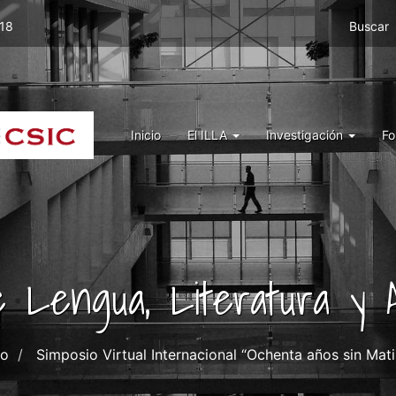
Menu
 18
Buscar
top
right
ILLA
Menu
Inicio
El ILLA
Investigación
Fo
ILLA
de Lengua, Literatura y A
to
Simposio Virtual Internacional “Ochenta años sin Mati