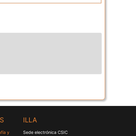
HS
ILLA
fía y
Sede electrónica CSIC