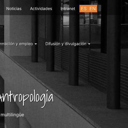
ES
EN
Noticias
Actividades
Intranet
rmación y empleo
Difusión y divulgación
ntropología
multilingüe