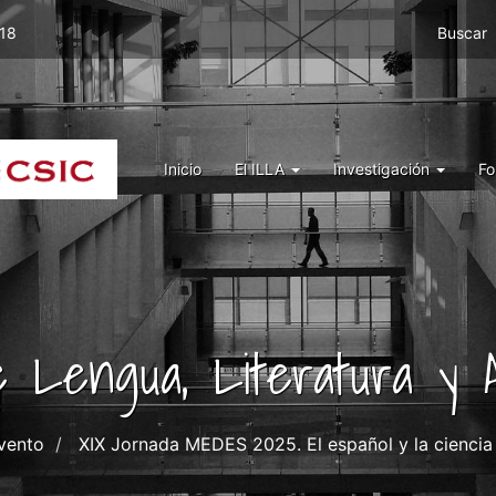
Menu
 18
Buscar
top
right
ILLA
Menu
Inicio
El ILLA
Investigación
Fo
ILLA
de Lengua, Literatura y A
vento
XIX Jornada MEDES 2025. El español y la ciencia 