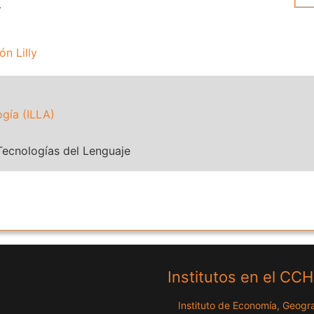
.
n Lilly
ogía (ILLA)
Tecnologías del Lenguaje
Institutos en el CC
Instituto de Economía, Geogra