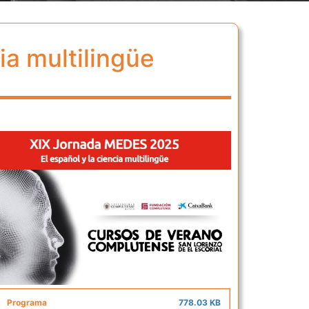
ia multilingüe
Programa
778.03 KB