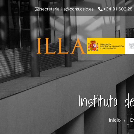
Pasar
Menu
secretaria.illa@cchs.csic.es
+34 91 602 28
al
top
contenido
left
principal
ILLA
Instituto 
Inicio
E