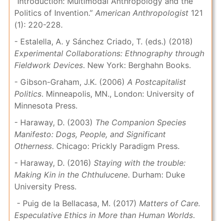
“Introduction: Multimodal Anthropology and the
Politics of Invention.”
American Anthropologist
121
(1): 220-228.
- Estalella, A. y Sánchez Criado, T. (eds.) (2018)
Experimental Collaborations: Ethnography through
Fieldwork Devices
. New York: Berghahn Books.
- Gibson-Graham, J.K. (2006)
A Postcapitalist
Politics
. Minneapolis, MN., London: University of
Minnesota Press.
- Haraway, D. (2003)
The Companion Species
Manifesto: Dogs, People, and Significant
Otherness
. Chicago: Prickly Paradigm Press.
- Haraway, D. (2016)
Staying with the trouble:
Making Kin in the Chthulucene
. Durham: Duke
University Press.
- Puig de la Bellacasa, M. (2017)
Matters of Care.
Especulative Ethics in More than Human Worlds
.