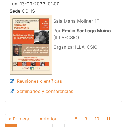
Lun, 13-03-2023; 01:00
Sede CCHS
Sala María Moliner 1F
Por
Emilio Santiago Muíño
(ILLA-CSIC)
Organiza: ILLA-CSIC
Reuniones científicas
Seminarios y conferencias
Paginación
Primera
« Primera
Página
‹ Anterior
…
Page
8
Page
9
Page
10
Page
11
página
anterior