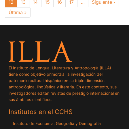
Página
12
Page
13
Page
14
Page
15
Page
16
Page
17
…
Siguiente
Siguiente ›
actual
página
Última
Última »
página
El Instituto de Lengua, Literatura y Antropología (ILLA)
tiene como objetivo primordial la investigación del
patrimonio cultural hispánico en su triple dimensión
antropológica, lingüística y literaria. En este contexto, sus
investigadores editan revistas de prestigio internacional en
sus ámbitos científicos.
Institutos en el CCHS
Instituto de Economía, Geografía y Demografía