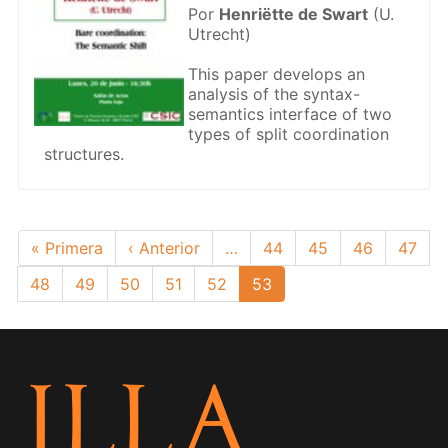
Por
Henriëtte de Swart
(U.
Utrecht)
This paper develops an
analysis of the syntax-
semantics interface of two
types of split coordination
structures.
Paginación
Primera
« Primera
Página
‹ Anterior
…
Page
44
Page
45
Page
46
Page
47
página
anterior
Page
48
Page
49
Page
50
Page
51
Page
52
Página
53
actual