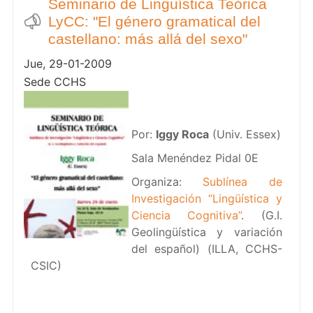
Seminario de Lingüística Teórica
LyCC: "El género gramatical del
castellano: más allá del sexo"
Jue, 29-01-2009
Sede CCHS
Por:
Iggy Roca
(Univ. Essex)
Sala Menéndez Pidal 0E
Organiza:
Sublínea de
Investigación “Lingüística y
Ciencia Cognitiva”
. (G.I.
Geolingüística y variación
del español) (ILLA, CCHS-
CSIC)